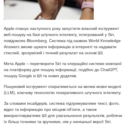
Apple планує наступного року запустити власний інструмент
веб-пошуку на базі штучного інтелекту, інтегрований у Siri,
повідомляє Bloomberg. Система під назвою World Knowledge
Answers зможе шукати інформацію в інтернеті та надавати
стислий, зрозумілий і точний результат на основі ШІ.
Мета Apple – перетворити Siri та операційні системи компанії
на платформу для пошуку інформації, подібно до ChatGPT,
пошуку Google із ШІ та нових додатків.
Пошуковий інструмент спиратиметься на великі мовні моделі
(LLM), ключову технологію генеративного штучного інтелекту.
За словами інсайдерів, система підтримуватиме текст, фото,
відео та інформацію про місцеві об’єкти, а також
використовуватиме ШІ для узагальнення результатів, роблячи
їх більш точними та зручними, ніж у нинішньої версії Siri.