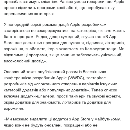
приваблюватимуть клієнтів». Раніше умови говорили, що Apple
просто відхилить програми-копії або ті, що перебувають у
перенасичених категоріях.
У попередній версії рекомендацій Apple розробникам
застерігалося не зосереджуватися на категоріях, які вже мають
багато програм. Рядок, дещо кумедний, звучав так: «В App
Store вже достатньо програм для пукання, відрижки, ліхтариків,
ворожіння, знайомств, ігор з алкоголем та Камасутри тощо. Ми
відхилимо ці програми, якщо вони не забезпечать унікальний,
високоякісний досвід».
Оновлений текст, опублікований разом із Всесвітньою
конференцією розробників Apple (WWDC), застерігає
розробників від «спонтанного створення варіантів існуючих
категорій додатків або популярних додатків». Тепер список
включає додатки-шпалери, прості таймери та звукові ефекти,
окрім додатків для знайомств, ліхтариків та додатків для
ворожіння.
«Ми можемо видалити ці додатки з App Store у майбутньому,
якщо вони не будуть оновлені, покращені або не