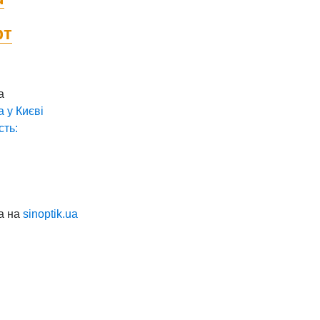
фт
а
а у
Києві
сть:
а на
sinoptik.ua