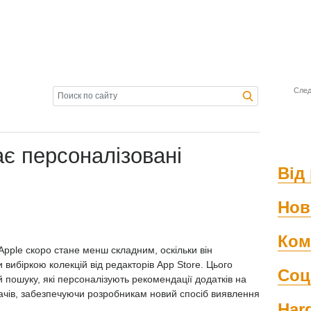
След
ає персоналізовані
Від 
Нов
Ком
Apple скоро стане менш складним, оскільки він
вибіркою колекцій від редакторів App Store. Цього
Соц
 пошуку, які персоналізують рекомендації додатків на
увачів, забезпечуючи розробникам новий спосіб виявлення
Har