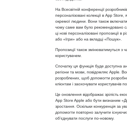
На Всесвітній конференції розробник
персоналізовані колекції в App Store,
окремої людини. Вони також включати
чому саме вам було рекомендовано са
ці нові персоналізовані пропозиції в 
або «Ігри» або на вкладці «Пошук».
Пропозиції також змінюватимуться з ч
користувачем.
Спочатку ця функція буде доступна а
регіони та мови, повідомляє Apple. Во
розроблених, щоб допомогти розробн
клієнтам і заохочувати користувачів по
Це оновлення відображає зрілість ек
App Store Apple або бути визнаним «
зростання. Оскільки конкуренція за ув
допомогти повторно залучити існуючих 
об’єднувати послуги по-новому.