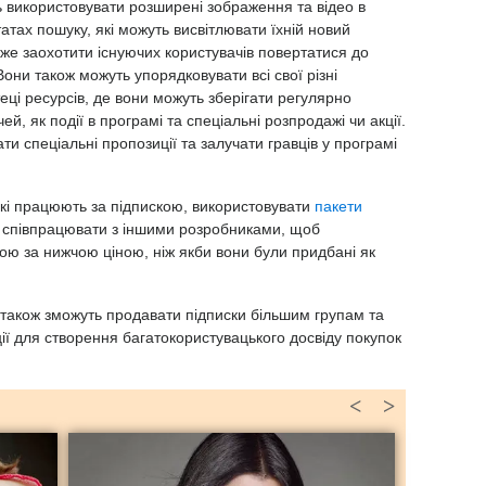
 використовувати розширені зображення та відео в
татах пошуку, які можуть висвітлювати їхній новий
оже заохотити існуючих користувачів повертатися до
они також можуть упорядковувати всі свої різні
теці ресурсів, де вони можуть зберігати регулярно
й, як події в програмі та спеціальні розпродажі чи акції.
и спеціальні пропозиції та залучати гравців у програмі
кі працюють за підпискою, використовувати
пакети
м співпрацювати з іншими розробниками, щоб
кою за нижчою ціною, ніж якби вони були придбані як
 також зможуть продавати підписки більшим групам та
ції для створення багатокористувацького досвіду покупок
<
>