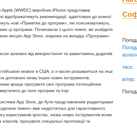
ів Apple (WWDC) виробник iPhone представив
Со
 які відображатимуть рекомендації, адаптовані до кожної
муть нові «Примітки до програм», які пояснюватимуть,
ме ці програми. Починаючи з цього тижня, ви знайдете
різних місцях App Store, зокрема на вкладці «Програми»
Погод
Погод
асом залежно від використання та завантажень додатків
вологі
тиск:
нглійською мовою в США, а з часом розшириться на інші
на доповнює низку інших нових інструментів,
вітер:
икам краще просувати свої програми потенційним
вертатися до їхніх програм та ігор.
Погод
осистеми App Store, де бути представленим редакторами
Додатком тижня» вже недостатньо для гарантованого
агу користувачів зростає, низка нових інструментів може
клієнтів, просувати спеціальні пропозиції та