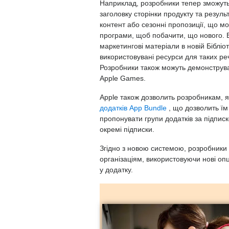
Наприклад, розробники тепер зможуть
заголовку сторінки продукту та резуль
контент або сезонні пропозиції, що м
програми, щоб побачити, що нового. В
маркетингові матеріали в новій Бібліо
використовувані ресурси для таких рече
Розробники також можуть демонструват
Apple Games.
Apple також дозволить розробникам, я
додатків App Bundle
, що дозволить ї
пропонувати групи додатків за підпис
окремі підписки.
Згідно з новою системою, розробники
організаціям, використовуючи нові оп
у додатку.