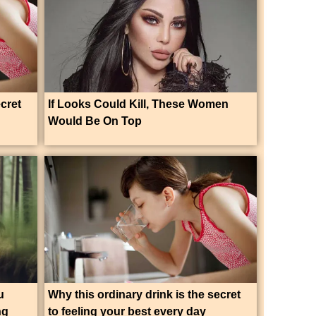
ecret
If Looks Could Kill, These Women
Would Be On Top
u
Why this ordinary drink is the secret
ng
to feeling your best every day