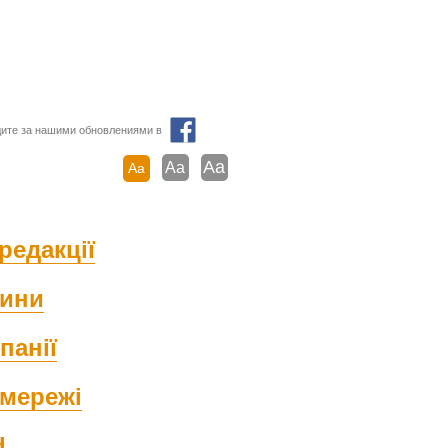
ите за нашими обновлениями в
Aa
Aa
Aa
редакції
ини
панії
мережі
d