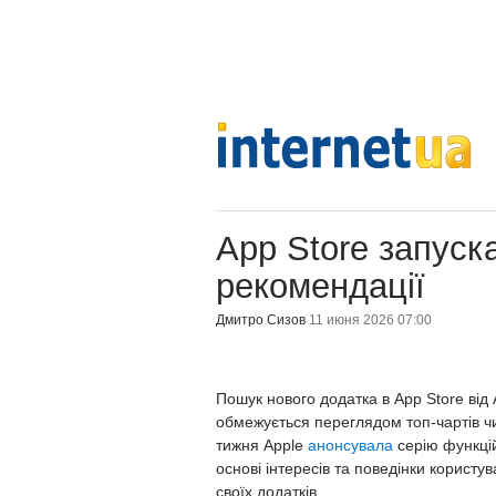
App Store запуск
рекомендації
Дмитро Сизов
11 июня 2026 07:00
Пошук нового додатка в App Store від 
обмежується переглядом топ-чартів чи 
тижня Apple
анонсувала
серію функцій
основі інтересів та поведінки корист
своїх додатків.