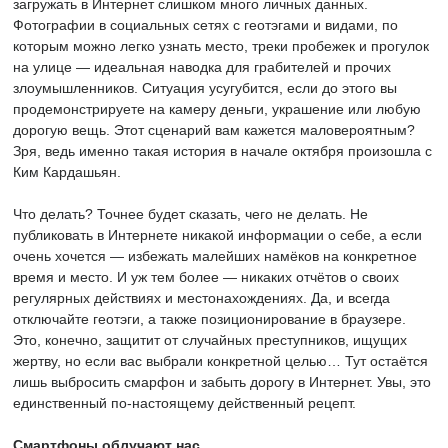
загружать в Интернет слишком много личных данных.
Фотографии в социальных сетях с геотэгами и видами, по
которым можно легко узнать место, треки пробежек и прогулок
на улице — идеальная наводка для грабителей и прочих
злоумышленников. Ситуация усугубится, если до этого вы
продемонстрируете на камеру деньги, украшение или любую
дорогую вещь. Этот сценарий вам кажется маловероятным?
Зря, ведь именно такая история в начале октября произошла с
Ким Кардашьян.
Что делать? Точнее будет сказать, чего не делать. Не
публиковать в Интернете никакой информации о себе, а если
очень хочется — избежать малейших намёков на конкретное
время и место. И уж тем более — никаких отчётов о своих
регулярных действиях и местонахождениях. Да, и всегда
отключайте геотэги, а также позиционирование в браузере.
Это, конечно, защитит от случайных преступников, ищущих
жертву, но если вас выбрали конкретной целью… Тут остаётся
лишь выбросить смарфон и забыть дорогу в Интернет. Увы, это
единственный по-настоящему действенный рецепт.
Смартфоны облучают нас