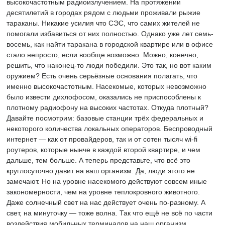
высокочастотным радиоизлучением. На протяжении
десятилетий в городах рядом с людьми проживали рыжие
тараканы. Никакие усилия что СЭС, что самих жителей не
помогали избавиться от них полностью. Однако уже лет семь-
восемь, как найти таракана в городской квартире или в офисе
стало непросто, если вообще возможно. Можно, конечно,
решить, что наконец-то люди победили. Это так, но вот каким
оружием? Есть очень серьёзные основания полагать, что
именно высокочастотным. Насекомые, которых невозможно
было извести дихлофосом, оказались не приспособлены к
плотному радиофону на высоких частотах. Откуда плотный?
Давайте посмотрим: базовые станции трёх федеральных и
некоторого количества локальных операторов. Беспроводный
интернет — как от провайдеров, так и от сотен тысяч wi-fi
роутеров, которые нынче в каждой второй квартире, и чем
дальше, тем больше. А теперь представьте, что всё это
круглосуточно давит на ваш организм. Да, люди этого не
замечают. Но на уровне насекомого действуют совсем иные
закономерности, чем на уровне теплокровного животного.
Даже солнечный свет на нас действует очень по-разному. А
свет, на минуточку — тоже волна. Так что ещё не всё по части
воздействия мобильных терминалов на наш организм