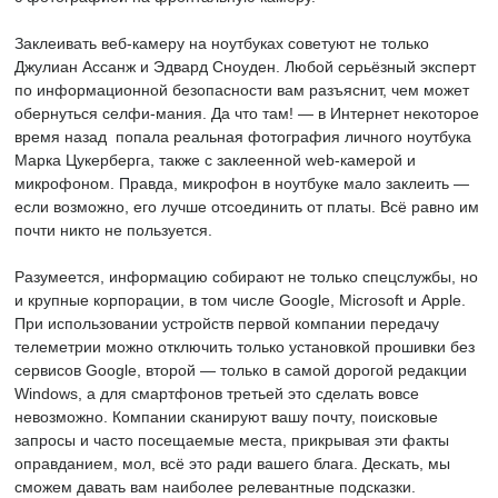
Заклеивать веб-камеру на ноутбуках советуют не только
Джулиан Ассанж и Эдвард Сноуден. Любой серьёзный эксперт
по информационной безопасности вам разъяснит, чем может
обернуться селфи-мания. Да что там! — в Интернет некоторое
время назад попала реальная фотография личного ноутбука
Марка Цукерберга, также с заклеенной web-камерой и
микрофоном. Правда, микрофон в ноутбуке мало заклеить —
если возможно, его лучше отсоединить от платы. Всё равно им
почти никто не пользуется.
Разумеется, информацию собирают не только спецслужбы, но
и крупные корпорации, в том числе Google, Microsoft и Apple.
При использовании устройств первой компании передачу
телеметрии можно отключить только установкой прошивки без
сервисов Google, второй — только в самой дорогой редакции
Windows, а для смартфонов третьей это сделать вовсе
невозможно. Компании сканируют вашу почту, поисковые
запросы и часто посещаемые места, прикрывая эти факты
оправданием, мол, всё это ради вашего блага. Дескать, мы
сможем давать вам наиболее релевантные подсказки.