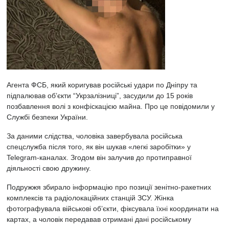
Агента ФСБ, який коригував російські удари по Дніпру та
підпалював об’єкти “Укрзалізниці”, засудили до 15 років
позбавлення волі з конфіскацією майна. Про це повідомили у
Службі безпеки України.
За даними слідства, чоловіка завербувала російська
спецслужба після того, як він шукав «легкі заробітки» у
Telegram-каналах. Згодом він залучив до протиправної
діяльності свою дружину.
Подружжя збирало інформацію про позиції зенітно-ракетних
комплексів та радіолокаційних станцій ЗСУ. Жінка
фотографувала військові об’єкти, фіксувала їхні координати на
картах, а чоловік передавав отримані дані російському