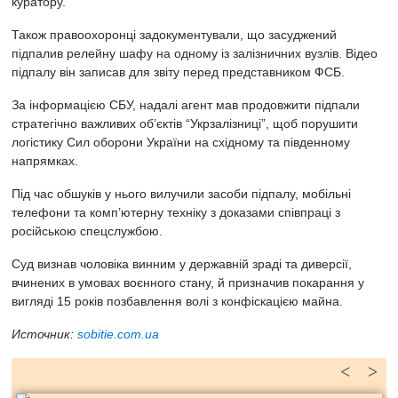
куратору.
Також правоохоронці задокументували, що засуджений
підпалив релейну шафу на одному із залізничних вузлів. Відео
підпалу він записав для звіту перед представником ФСБ.
За інформацією СБУ, надалі агент мав продовжити підпали
стратегічно важливих об’єктів “Укрзалізниці”, щоб порушити
логістику Сил оборони України на східному та південному
напрямках.
Під час обшуків у нього вилучили засоби підпалу, мобільні
телефони та комп’ютерну техніку з доказами співпраці з
російською спецслужбою.
Суд визнав чоловіка винним у державній зраді та диверсії,
вчинених в умовах воєнного стану, й призначив покарання у
вигляді 15 років позбавлення волі з конфіскацією майна.
Источник:
sobitie.com.ua
<
>