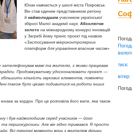
Юнак навчається у школі міста Покровськ.
Він став єдиним представником регіону
Со
й
наймолодшим
учасником української
збірної Малої академії наук.
Абсолютне
золото
на міжнародному конкурсі інновацій
у Загребі йому приніс проєкт під назвою
Погод
«
Застосування мікроконтролерних
Погод
платформ для управління власним часом
»
вологі
тиск:
 зателефонував мамі та вчителю, з якими працював
 зраділи. Продовжуватиму удосконалювати проєкт —
вітер:
, збільшити кількість звукових елементів, поміняти
ені також було цікаво подивитися на роботи інших
Погод
 юнака за кордон. Про це розповіла його мати, яка також
ину і був наймолодшим серед учасників — його
та першокурсники. Але він гідно тримався. Я просто
нлайн. Всі технічні моменти вони з вчителем фізики