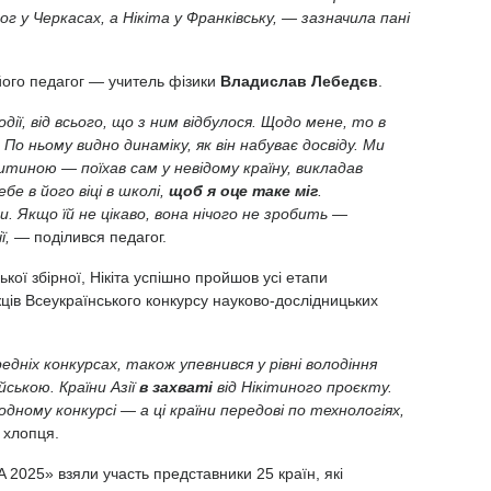
г у Черкасах, а Нікіта у Франківську, — зазначила пані
його педагог
—
учитель фізики
Владислав Лебедєв
.
одії, від всього, що з ним відбулося. Щодо мене, то в
 По ньому видно динаміку, як він набуває досвіду. Ми
тиною — поїхав сам у невідому країну, викладав
е в його віці в школі,
щоб я оце таке міг
.
 Якщо їй не цікаво, вона нічого не зробить —
ї,
— поділився педагог.
кої збірної, Нікіта успішно пройшов усі етапи
ців Всеукраїнського конкурсу науково-дослідницьких
едніх конкурсах, також упевнився у рівні володіння
ською. Країни Азії
в захваті
від Нікітиного проєкту.
дному конкурсі — а ці країни передові по технологіях,
 хлопця.
 2025» взяли участь представники 25 країн, які