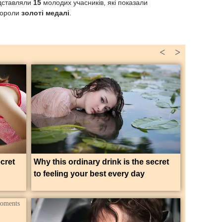
дставляли
15
молодих учасників, які показали
бороли
золоті медалі
.
<
>
ecret
Why this ordinary drink is the secret
to feeling your best every day