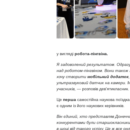
у вигляді
робота-пінгвіна.
Я задоволений результатом. Одразу
над роботом-пінгвіном. Вони також
хочу створити
мобільний додаток
ультразвуковий датчик на камери. М
учасників,
— розповів дев'ятикласник.
Це
перша
самостійна наукова поїздка
є одним із його наукових керівників.
Він єдиний, хто представляв Донечч
конкурентами були старшокласники 
в шоці від такого успіху. Це ж все о