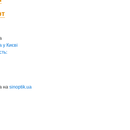
фт
а
а у
Києві
сть:
а на
sinoptik.ua