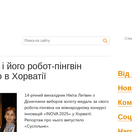
След
і його робот-пінгвін
Від 
 в Хорватії
Нов
14-річний винахідник Нікіта Литвин з
Ком
Донеччини виборов золоту медаль за свого
робота-пінгвіна на міжнародному конкурсі
інновацій «INOVA 2025» у Хорватії.
Соц
Репортаж про нього випустило
«Суспільне».
Har