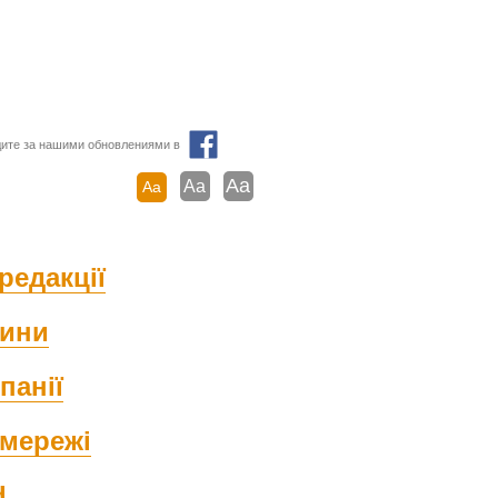
ите за нашими обновлениями в
Aa
Aa
Aa
редакції
ини
панії
мережі
d