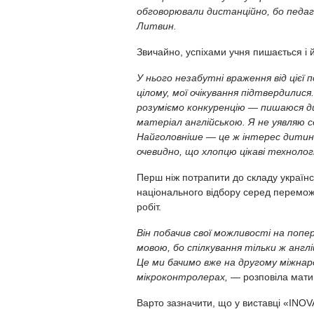
обговорювали дистанційно, бо педаго
Литвин.
Звичайно, успіхами учня пишається і 
У нього незабутні враження від цієї п
цілому, мої очікування підтвердилися.
розуміємо конкуренцію — пишаюся ди
матеріал англійською. Я не уявляю себ
Найголовніше — це ж інтерес дитини.
очевидно, що хлопцю цікаві технологі
Перш ніж потрапити до складу українсь
національного відбору серед перемож
робіт.
Він побачив свої можливості на попер
мовою, бо спілкування тільки ж англій
Це ми бачимо вже на другому міжнаро
мікроконтролерах,
— розповіла мати
Варто зазначити, що у виставці «INOVA