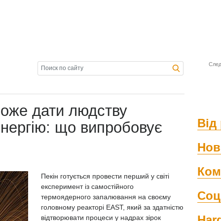
След
може дати людству
Від 
нергію: що випробовує
Нов
Ком
Пекін готується провести перший у світі
експеримент із самостійного
Соц
термоядерного запалювання на своєму
головному реакторі EAST, який за здатністю
Har
відтворювати процеси у надрах зірок