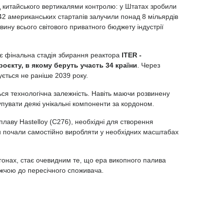
ід китайського вертикалями контролю: у Штатах зробили
 42 американських стартапів залучили понад 8 мільярдів
вину всього світового приватного бюджету індустрії
ає фінальна стадія збирання реактора
ITER -
єкту, в якому беруть участь 34 країни
. Через
кується не раніше 2039 року.
я технологічна залежність. Навіть маючи розвинену
упувати деякі унікальні компоненти за кордоном.
сплаву Hastelloy (C276), необхідні для створення
ди почали самостійно виробляти у необхідних масштабах
егонах, стає очевидним те, що ера викопного палива
лижчою до пересічного споживача.