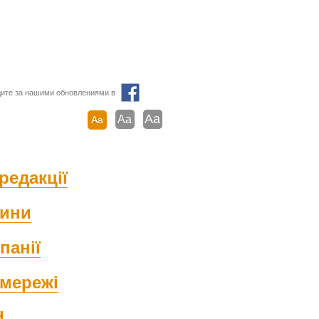
ите за нашими обновлениями в
Aa
Aa
Aa
редакції
ини
панії
мережі
d