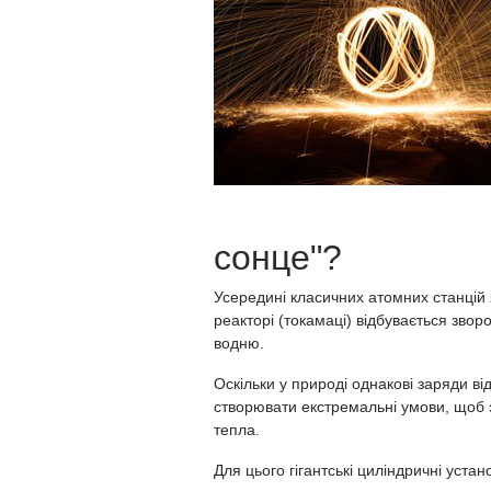
сонце"?
Усередині класичних атомних станцій
реакторі (токамаці) відбувається зво
водню.
Оскільки у природі однакові заряди 
створювати екстремальні умови, щоб з
тепла.
Для цього гігантські циліндричні уста