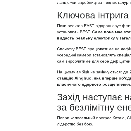
ланцюжки виробництва - від металургії
Ключова інтрига
Поки реактор EAST відпрацьовує фізич
установки - BEST.
Саме вона має ста
видасть реальну електрику у зага
Спочатку BEST працюватиме на дефіцит
усередині камери встановлять спеціаль
сам вироблятиме для себе дефіцитний
На цьому амбіції не закінчуються:
до 
станцію Xinghuo, яка вперше об'єд
класичного ядерного розщеплення
.
Захід наступає н
за безлімітну ен
Попри колосальний прогрес Китаю, СШ
лідерство без бою.