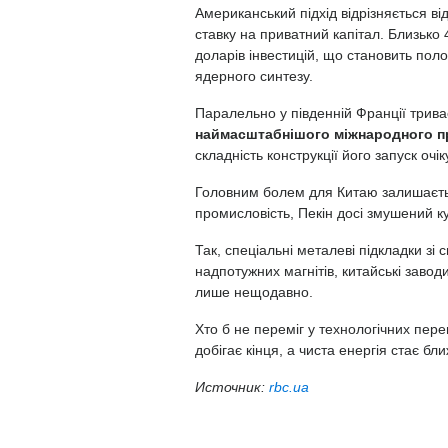
Американський підхід відрізняється в
ставку на приватний капітал. Близько
доларів інвестицій, що становить поло
ядерного синтезу.
Паралельно у південній Франції трив
наймасштабнішого міжнародного про
складність конструкції його запуск очі
Головним болем для Китаю залишаєтьс
промисловість, Пекін досі змушений к
Так, спеціальні металеві підкладки зі 
надпотужних магнітів, китайські заво
лише нещодавно.
Хто б не переміг у технологічних пер
добігає кінця, а чиста енергія стає б
Источник:
rbc.ua