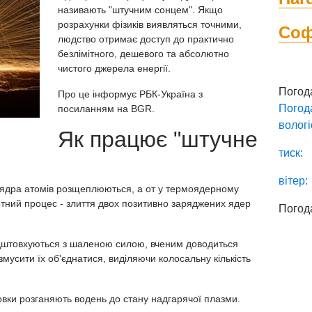
називають "штучним сонцем". Якщо
розрахунки фізиків виявляться точними,
Со
людство отримає доступ до практично
безлімітного, дешевого та абсолютно
чистого джерела енергії.
Погод
Про це інформує
РБК-Україна
з
Погод
посиланням на
BGR.
вологі
Як працює "штучне
тиск:
вітер:
 ядра атомів розщеплюються, а от у термоядерному
ротний процес - злиття двох позитивно заряджених ядер
Погод
відштовхуються з шаленою силою, вченим доводиться
мусити їх об'єднатися, виділяючи колосальну кількість
новки розганяють водень до стану надгарячої плазми.