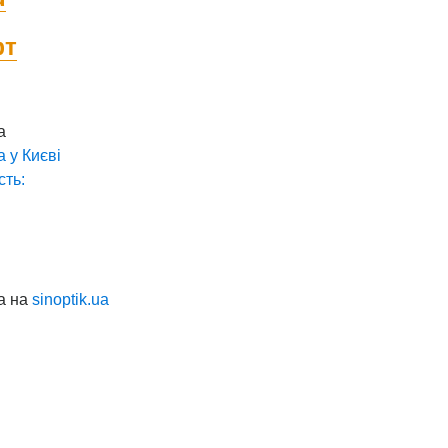
фт
а
а у
Києві
сть:
а на
sinoptik.ua