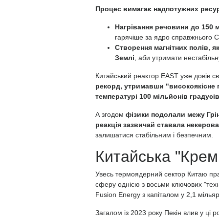
Процес вимагає надпотужних ресу
Нагрівання речовини до 150 м
гарячіше за ядро справжнього С
Створення магнітних полів, як
Землі
, аби утримати нестабільну
Китайський реактор EAST уже довів сво
рекорд, утримавши "високоякісне г
температурі 100 мільйонів градусі
А згодом
фізики подолали межу Грін
реакція зазвичай ставала некеров
залишатися стабільним і безпечним.
Китайська "Крем
Увесь термоядерний сектор Китаю пр
сферу однією з восьми ключових "тех
Fusion Energy з капіталом у 2,1 мілья
Загалом із 2023 року Пекін влив у ці 