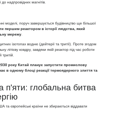
 до надпровідних магнітів.
ні моделі, поруч завершується будівництво ще більшої
ти першим реактором в історії людства, який
льну мережу
.
них ізотопах водню (дейтерії та тритії). Проте згодом
ну літієву ковдру, завдяки якій реактор під час роботи
 тритій.
2030 року Китай планує запустити
промислову
нає в одному блоці реакції термоядерного злиття та
а п'яти: глобальна битва
ергію
А та європейські країни не збираються віддавати