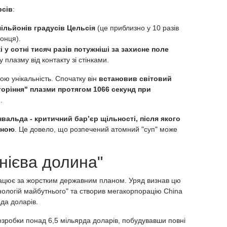
рсів
:
ільйонів градусів Цельсія
(це приблизно у 10 разів
онця).
і у сотні тисяч разів потужніші за захисне поле
 плазму від контакту зі стінками.
ю унікальність. Спочатку він
встановив світовий
оріння" плазми протягом 1066 секунд при
в
.
вальда - критичний бар’єр щільності, після якого
аною
. Це довело, що розпечений атомний "суп" може
нієва долина"
ацює за жорстким державним планом. Уряд визнав цю
нологій майбутнього" та створив мегакорпорацію China
рда доларів.
розробки понад 6,5 мільярда доларів, побудувавши повні